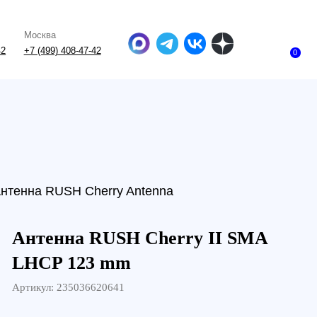
-47-42
0
SH Cherry Antenna
на RUSH Cherry II SMA
 123 mm
235036620641