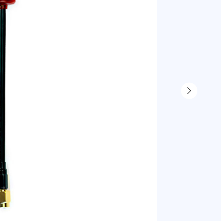
1 400
р
1 232
р
1 380 р
юр. лица б
1 626 р
юр. лица с
Под 
Самовывоз
г. Санкт-П
г. Москва,
Доставка 