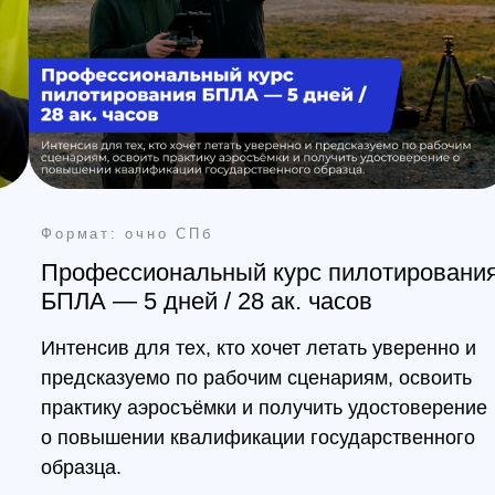
БПЛА — 5 дней / 28 ак. часов
эксп
Интенсив для тех, кто хочет летать уверенно и
Курс «
предсказуемо по рабочим сценариям, освоить
эксплу
практику аэросъёмки и получить удостоверение
специа
о повышении квалификации государственного
беспил
образца.
обучат
устрой
основа
Смотреть программу
Смо
Получить консультацию
По