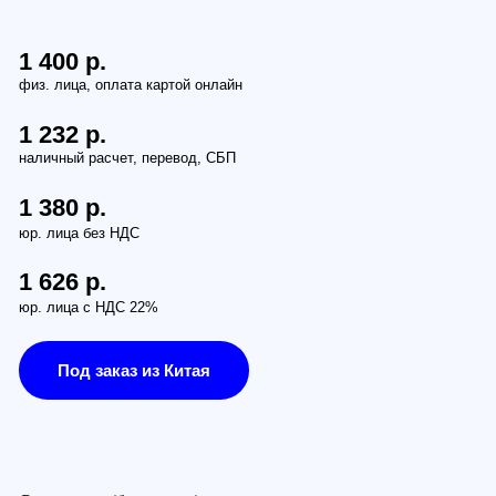
.
.
.
ез НДС
.
 НДС 22%
заказ из Китая
 (бесплатно):
етербург, наб. Обводного канала 14С, оф.109
 проезд Багратионовский, 12
по России (от 380руб):