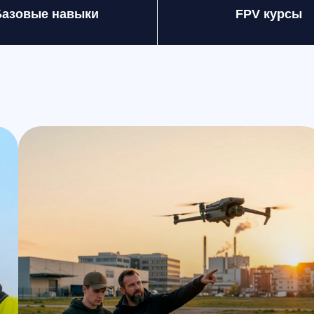
Формат: очно СПб
Формат
Профессиональный курс пилотирования
Инстр