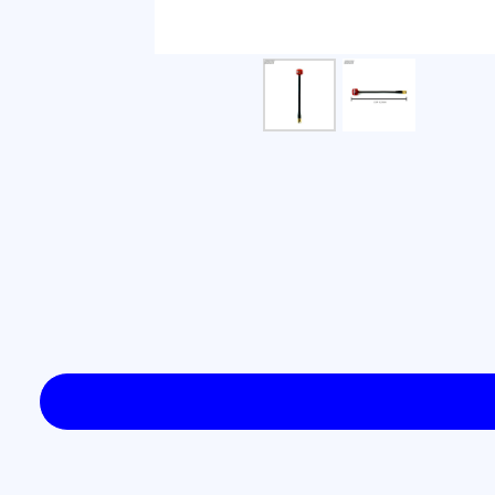
ОПИСАНИЕ
Частота:
5600-6000MGz
Усиление:
1.2dBi
Осевое соотношение:
около 1.0