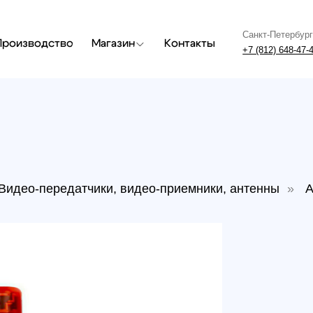
Санкт-Петербург
Москва
одство
Магазин
Контакты
+7 (812) 648-47-42
+7 (499) 408
о-передатчики, видео-приемники, антенны
»
Антенна RU
Антен
LHCP
Артикул: