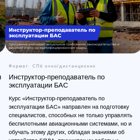
луатации БАС
занятий × 
Инструктор-преподаватель по
Продвинутый 
атации БАС» направлен на подготовку
максимальная
листов, способных не только управлять
настроек, ра
отными авиационными системами, но и
диагностика 
ь этому других, обладая знаниями об
периферия (
стве БПЛА, принципах их работы и
модуль 3D-пе
х противодействия.
навыков пол
треть программу
Получить 
лучить консультацию
Получить