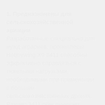
энергозатраты и увеличивая
продолжительность полета.
5. Прочные материалы для
долгой службы
Материал лопастей выполнен из
композитных волокон, что
обеспечивает повышенную
стойкость к механическим
повреждениям, колебаниям
температуры и влажности. Для
условий сельской местности, где
встречаются частые
столкновения с препятствием,
загрязнения водой и пылью, эта
характеристика крайне важна.