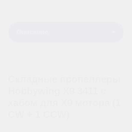
фиксация и плавный,
сбалансированный полёт,
позволяющий эффективно
решать задачи опрыскивания,
картографирования и посева.
Эти пропеллеры предназначены
для эффективного распыления
на больших площадях и
подходят для промышленных
дронов-опрыскивателей.
Складная конструкция облегчает
транспортировку и
обслуживание, обеспечивая
надежную и долговременную
работу в полевых условиях.