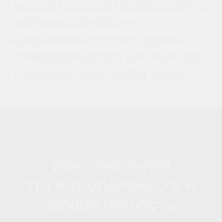
Пропеллер Hobbywing X9 3411
прекрасно зарекомендовал себя
в воздушной фотографии и
видеоконтенте:
Низкая вибрация и
стабильность. Форма и
размеры позволяют
достигать низкого уровня
шума и создавать
комфортные условия для
работы чувствительного
оборудования.
Повышение детализации
снимков. Устойчивый поток
воздуха позволяет
профессиональным
фотографам получить яркие