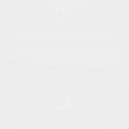
площадок. Эффективная
система распределения
воздушного потока
способствует качественному
наблюдению за ходом
строительно-монтажных
работ.
Кому стоит купить