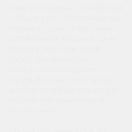
управляемость и эффективное
потребление энергии, что
критично при длительном
нахождении в воздухе над
большими площадями
сельхозугодий.
2. Против часовой стрелки для
стабильности и баланса
Пропеллер с вращением против
часовой стрелки (CCW)
способствует идеальной
балансировке всей системы
дрона. Использование
комбинации пропеллеров CW и
CCW создает равномерное
распределение крутящего
момента, значительно улучшая