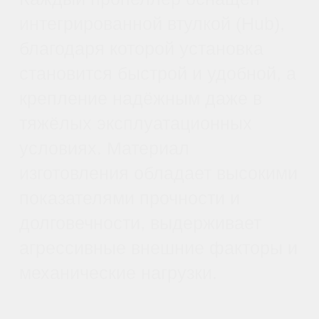
контроль управления и
устойчивость полета, особенно в
неблагоприятных погодных
условиях.
Преимущества:
Равномерное
распределение нагрузок
уменьшает вибрации и
продлевает ресурс работы
моторов.
3. Надежная конструкция с
интегрированной втулкой
Каждая пара пропеллеров
поставляется с предварительно
установленной втулкой,
предназначенной для надежного
крепления на двигатель дрона.