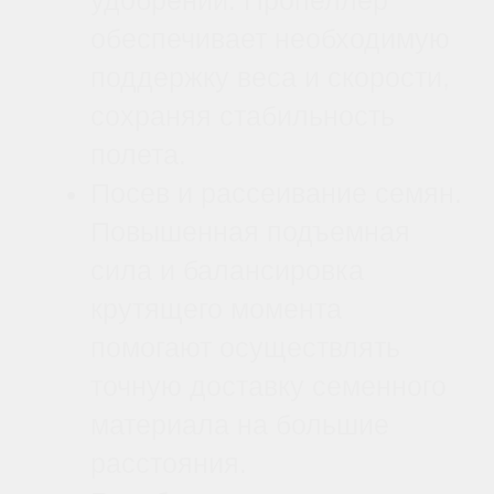
ТЕХНИЧЕСКИЕ ХАРАКТЕРИСТИКИ
34 x 11 дюймов
Размер
Складные лезвия
Тип опоры
Композит из нейлона и углеродного
Материал
волокна;
Дроны X9
Совместимость
Чёрный
Цвет
Складная, CW/CCW
Тип лопасти
Да
Влагозащита
Комплектация
Пропеллеры: один по
часовой стрелке (CW) и