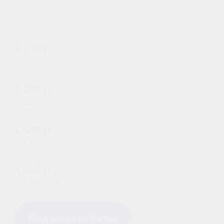
Самовывоз (бесплатно):
г. Санкт-Петербург, наб. Обводного канала 14С,
оф.109
г. Москва, проезд Багратионовский, 12
Доставка по России (от 380руб):
по тарифам транспортной компании СДЭК
Доставка в г. Санкт-Петербурге и г. Москве:
г. Санкт-Петербург (в пределах КАД) - 1000 руб
г. Москва (в пределах МКАД) - 1300 руб