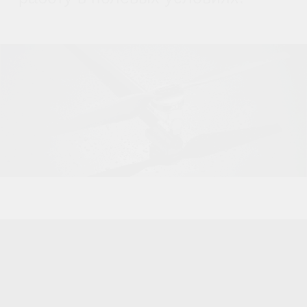
Комплект складных пропеллеров
Hobbywing X9 3411 включает два
элемента с противоположным
направлением вращения: один
правый (CW) и один левый
(CCW). Эта комбинация
оптимально распределяет
крутящий момент, обеспечивая
высокую производительность и
стабильность полёта вашего
беспилотника.
Каждый пропеллер оснащён
интегрированной втулкой (Hub),
благодаря которой установка
становится быстрой и удобной, а
крепление надёжным даже в