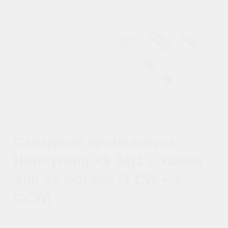
для X9 мотора (1 CW + 1
CCW)
Артикул:
447612350392
4 750
р.
4 180
р.
4 682 р.
юр. лица без НДС
5 518 р.
юр. лица с НДС 22%
Под заказ из Китая