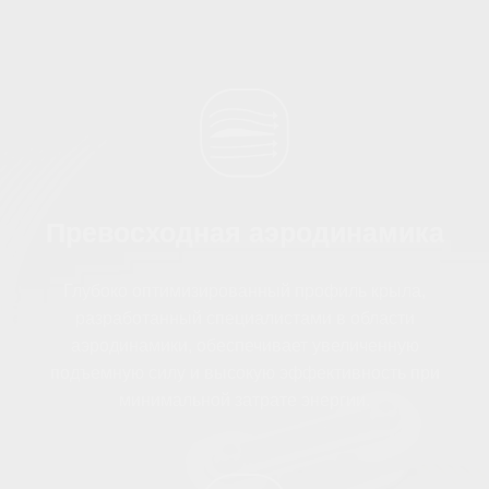
кадры высокого разрешения
и качество аэрофото.
Геодезия и промышленное
обследование
Особенно ценится там, где
важен длительный и
непрерывный полет:
Осмотр коммуникаций и
энергетических сетей.
Большой запас прочности и
возможность длительной
автономной работы
предоставляют возможность
тщательного обследования
протяженных участков сети.
Контроль строительных