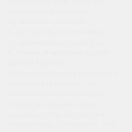
болезнями растений.
Безупречная работа
двигателя и минимальная
вибрация обеспечивают
точный контроль траектории
движения и эффективность
процесса.
Мониторинг и анализ
урожая. Удобная форма и
габариты лопасти
способствуют выполнению
детального
картографирования и
оценки состояния
растительности.
Аэрофотосъемка и
картография