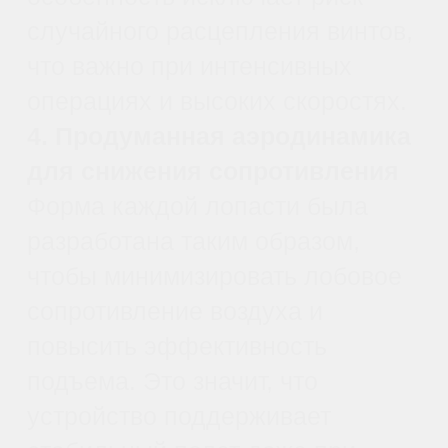
когда дрон транспортирует
значительное количество
жидкости для полива или
удобрений. Пропеллер
обеспечивает необходимую
поддержку веса и скорости,
сохраняя стабильность
полета.
Посев и рассеивание семян.
Повышенная подъемная
сила и балансировка
крутящего момента
помогают осуществлять
точную доставку семенного
материала на большие
расстояния.
Борьба с вредителями и