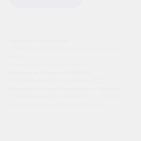
Складные пропеллеры
Hobbywing X9 3411 с
хабом для X9 мотора (1
CW + 1 CCW)
Складные пропеллеры
Hobbywing X9 3411 — идеальное
решение для мощных
сельскохозяйственных дронов.
Обеспечивая превосходную тягу
и стабильность, он совместим с
силовыми установками
Hobbywing X9 и аналогичными
мощными дронами. За счёт
встроенного хаба
обеспечивается надёжная