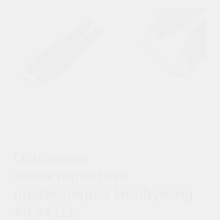
Такая конструктивная
особенность исключает риск
случайного расцепления винтов,
что важно при интенсивных
операциях и высоких скоростях.
4. Продуманная аэродинамика
для снижения сопротивления
Форма каждой лопасти была
разработана таким образом,
чтобы минимизировать лобовое
сопротивление воздуха и
повысить эффективность
подъема. Это значит, что
устройство поддерживает
стабильный полет даже при
значительной нагрузке,
одновременно снижая