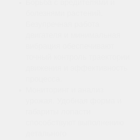
один против часовой
стрелки (CCW).
Лопастной хаб - 1 шт.
Смотрите также: