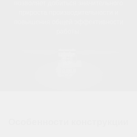
характеристики
пропеллеров Hobbywing
X9 34111
1. Предназначены для
сельскохозяйственной
авиации
Разработанные специально для
нужд аграриев, пропеллеры
Hobbywing X9 3411 способны
эффективно справляться с
тяжелыми нагрузками,
необходимыми при применении
в больших
сельскохозяйственных дронах.
Размер 3411 обеспечивает
высокий уровень тяги, отличную