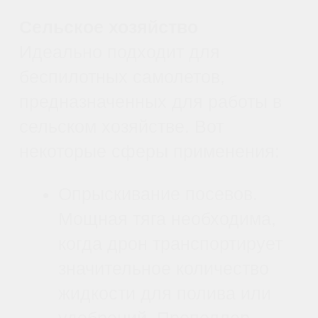
Компании, работающие в
сфере интеграции
беспилотных летательных
аппаратов и реализации
проектов в области
агротехнологий.
Фотографы и
кинорежиссеры,
нуждающиеся в надежных
инструментах для
получения качественного
фотоматериала с воздуха.