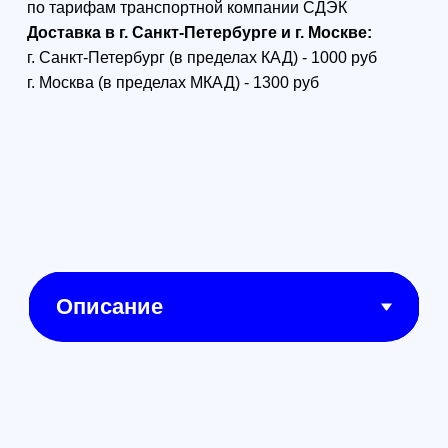
просто стабилизатором. Его
можно назвать платформой,
объединяющей множество видов
техники и аксессуаров, чтобы
получить максимум
возможностей для съемки при
помощи дронов и остаться
довольным полученным
результатом. К числу
преимуществ стабилизатора
следует в первую очередь
отнести возможность съемки
плавных видео, удаленное
управление и поддержку
большого количества
аксессуаров. За счет этого
аэрофотосъемка будет выведена
на действительно новый