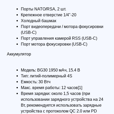
Подвес
Батарейная рукоятка BG30
Удлинитель рукоятки / тренога
(металл)
Быстросъемная площадка (Arca-
Swiss/Manfrotto)
Удлинитель площадки (нижняя
площадка)
Рукоятка Briefcase Handle
Кабель для зарядки USB-C, 40 см
Поддержка для объектива
Ремень для фиксации объектива
Держатель объектива
Кабель питания USB-C, 20 см
Чехол