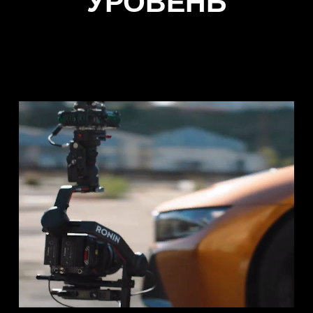
будет доступна возможность
дистанционного управления
устройством. Дополнительные
аксессуары, в том числе
мониторы и пульты, можно
подвергнуть кастомизации.
Следует принимать во внимание,
что их требуется приобретать
отдельно.