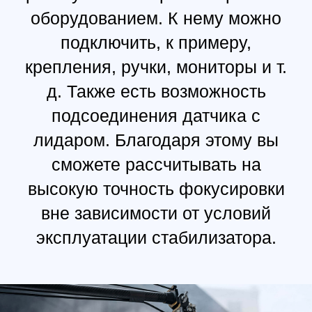
ПЕРЕДАТЧИК ИЗОБРАЖЕНИЯ DJI
RONIN, ХАРАКТЕРИСТИКИ
Подключение:
Главная
Обучение
Магазин
Производство
Контакты
Порт питания / последовательный порт
(USB-C)
Порт HDMI (Mini HDMI)
Порт управления камерой RSS (USB-C)
Порт расширения
Крепление «холодный башмак»
Диапазон рабочих частот: 2,4–2,484 ГГц, 5,725–
5,850 ГГц
Масса: 126 г
Размеры: 82×63×24 мм (Д×Ш×В)
Мощность передатчика (ЭИИМ): 2,4–2,484 ГГц: <25
дБм (FCC), <20 дБм (CE/SRRC/MIC)
Аккумулятор: 2970 мАч
Совместимое зарядное устройство: USB 5 В/2 А
Время зарядки: около 2,5 часов
Макс. время работы аккумулятора: около 3,5 часа
Дальность передачи сигнала