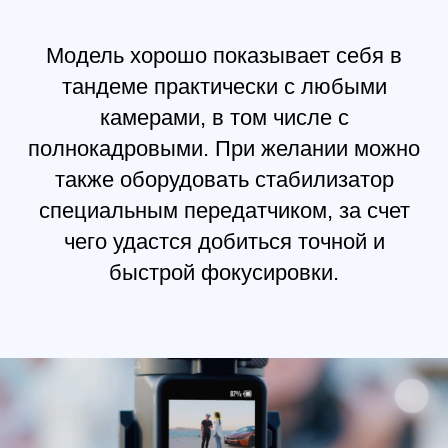
Стабилизатор: около 1143 г
Рукоятка: около 265 г
Удлинитель рукоятки / тренога
(металлический): около 226 г
Верхняя и нижняя быстросъемная
площадки: около 107 г
Размеры стабилизатора
В сложенном состоянии: 268×276×68 мм
(Д×Ш×В без камеры, рукоятки и удлинителя
рукоятки / штатива)
В раскрытом состоянии: 415×218×195 мм
(Д×Ш×В, высота включает рукоятку и
удлинитель рукоятки / штатив)
Передатчик изображения DJI Ronin (входит в
комплект Combo)
Подключение
Порт питания / последовательный порт
(USB-C)
Порт HDMI (Mini HDMI)
Порт управления камерой RSS (USB-C)