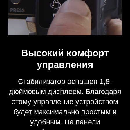
ТЕХНИЧЕСКИЕ ХАРАКТЕРИСТИКИ
Интерфейсы для аксессуаров
Порты NATO/RSA, 2 шт.
Крепежное отверстие 1/4"-20
Холодный башмак
Порт видеопередачи / мотора фокусировки
(USB-C)
Порт управления камерой RSS (USB-C)
Порт мотора фокусировки (USB-C)
Аккумулятор
Модель: BG30 1950 мАч, 15.4 В
Тип: литий-полимерный 4S
Емкость: 30 Втч
Макс. время работы: 12 часов[1]
Время зарядки: около 1,5 часов (при
использовании зарядного устройства на 24
Вт, рекомендуется использовать зарядные
устройства с протоколом QC 2.0 или PD
Рекомендуемый диапазон температур