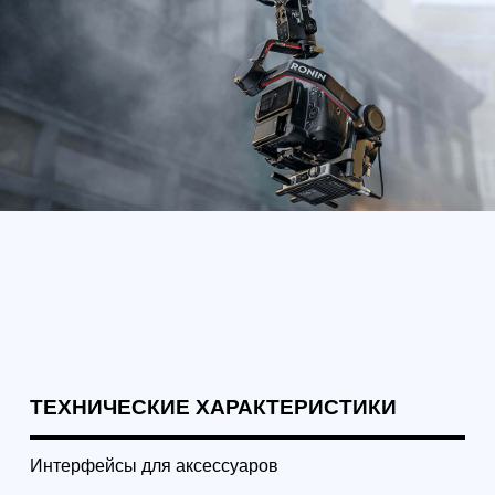
200 м (SRRC/FCC)[2]
100 м (CE)[2]
Задержка сигнала: 60 мс
Рабочий ток / напряжение: 900 мА / 3,7 В
Диапазон рабочих температур: от 0 до 45 °C
Примечания
1. Измерено при ровном и неподвижном состоянии
оборудования, сбалансированном стабилизаторе,
трех осях в активном состоянии и аккумуляторе,
питающем только стабилизатор.
2. На открытых пространствах без препятствий
или помех.
Комплектация