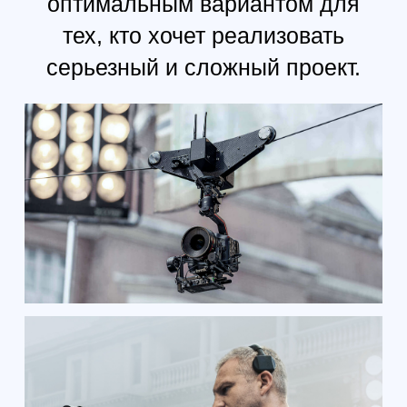
Модель отличается такими же
выдающимися техническими
характеристиками, как и
другие устройства, входящие в
линейку Ronin. По этой
причине ей и удалось стать
основой для систем
профессиональной
аэрофотосъемки. Если вы
хотите добиться
кинематографичности видео и
высокого качества
материалов, то данный
стабилизатор является
идеальным инструментом для
достижения этих целей.