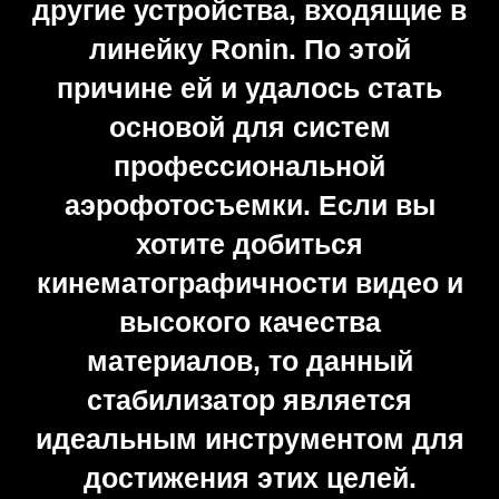
стабилизатора изготовлены из
прочного карбона. В конструкции
также предусмотрены простые в
эксплуатации площадки, к
которым монтируются камеры.
Грузоподъемность
стабилизатора составляет 4,5 кг.
При этом устройство достаточно
легкое. Его вес — всего 1,5 кг.