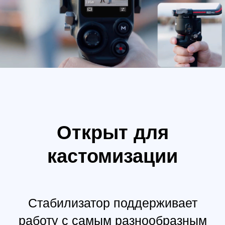
Порт расширения
Крепление «холодный башмак»
Диапазон рабочих частот: 2,4–2,484 ГГц
Масса: 126 г
Размеры: 82×63×24 мм (Д×Ш×В)
Мощность передатчика (ЭИИМ):
<25 дБм (FCC)
<20 дБм (CE/SRRC/MIC)
Аккумулятор: 2970 мАч
Совместимое зарядное устройство: 5 В/2 А
Время зарядки: около 2,5 часов
Время работы: Около 3,5 часа
Дальность передачи сигнала
200 м (SRRC/FCC)[2]
100 м (CE)[2]
Задержка сигнала: 60 мс
Рабочий ток/напряжение: 900 мА / 3,7 В
Диапазон рабочих температур: от 0 до 45 °C