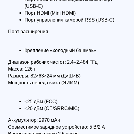
Формат: очно в Санкт-Петербурге
Формат: очно в Са
Начальный курс пилотирования
Продвинутый курс
БПЛА: первый полёт
БПЛА — уверенное
3 дня
Максимум практики: вы
Курс для тех, кто 
самостоятельно выполните
уверенно и безопа
базовые элементы управления и
учебном центре +
поймёте, какой следующий курс
практики. Вы закр
вам подходит
навыки, разберёте
безопасности и от