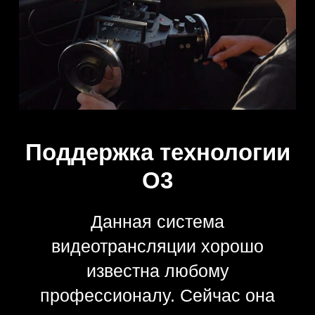
Возможность
использования
профессиональной
оптики
Модель хорошо показывает себя в
тандеме практически с любыми
камерами, в том числе с
полнокадровыми. При желании можно
также оборудовать стабилизатор
специальным передатчиком, за счет
чего удастся добиться точной и
быстрой фокусировки.