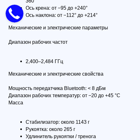
Формат: очно в Санкт-Петербурге /
Формат: очно СПб
онлайн
Профессиональны
Специалист по эксплуатации
пилотирования БП
БАС (≤30 кг) - 256 академических
28 ак. часов
часов
Интенсив для тех,
Программа для обучения с нуля
летать уверенно и
под гражданскую эксплуатацию
по рабочим сцена
беспилотников и работы с