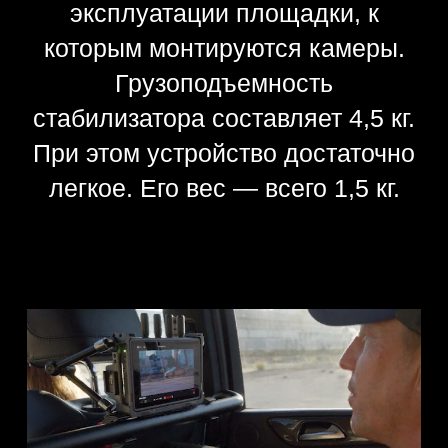
кнопки. Модель имеет поддержку
технологии Bluetooth. Благодаря
этому владелец получает
возможность управлять
некоторыми видами камер прямо
через него. Повторное
сопряжение с ранее
использованными устройствами
осуществляется максимально
оперативно.