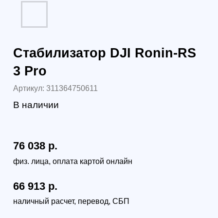
66 913
р.
74 943 р.
юр. лица без НДС
88 325 р.
юр. лица с НДС 22%
В корзину
Самовывоз (бесплатно):
г. Санкт-Петербург, наб. Обводного канала 14С,
оф.109
г. Москва, проезд Багратионовский, 12
Доставка по России (от 380руб):
по тарифам транспортной компании СДЭК
Доставка в г. Санкт-Петербурге и г. Москве: