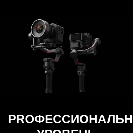
Поддержка технологии
O3
Данная система
видеотрансляции хорошо
известна любому
профессионалу. Сейчас она
доступна и для камер.
Благодаря этому можно вести
съемку на большом расстоянии
— вплоть до 6 км. При этом вам
удастся транслировать видео в
высоком разрешении. Также вам