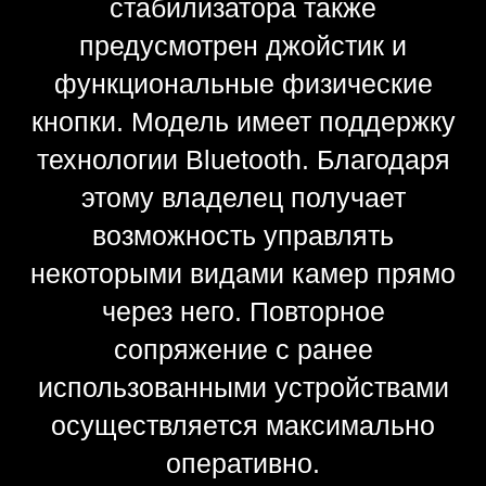
зарядки: 5…40 °C
Подключение
Bluetooth 5.0
Порт зарядки (USB-C)
Требования для приложения Ronin
iOS 11.0 или более поздняя версия
Android 7.0 или более поздняя версия
Языки, поддерживаемые сенсорным экраном
Английский, упрощенный китайский,
традиционный китайский, немецкий,
французский, корейский, японский,
испанский, португальский (Бразилия),
русский, тайский.
Рабочие характеристики
Оптимальная полезная нагрузка
4,5 кг