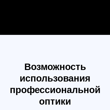
Макс. управляемая скорость вращения
Поворот: 360°/с
Наклон: 360°/с
Крен: 360°/с
Механический диапазон углов вращения
Ось поворота: непрерывное вращение на
360°
Ось крена: от −95 до +240°
Ось наклона: от −112° до +214°
Механические и электрические параметры
Диапазон рабочих частот
2,400–2,484 ГГц
Механические и электрические свойства
Мощность передатчика Bluetooth: < 8 дБм
Диапазон рабочих температур: от −20 до +45 °C
Масса