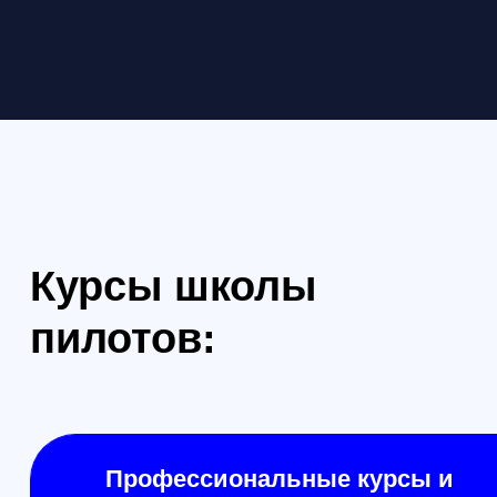
Формат: очно в Санкт-Петербурге
Формат: очно в Са
Техник FPV: Интенсив (2 занятия ×
Техник FPV: Станд
3 часа)
часов)
Вводный практикум по
Практический курс
инженерной части FPV: как
нужна стабильная
устроен FPV-комплекс, базовая
предсказуемая тех
пайка и монтаж на стенде,
монтаж без типов
безопасное первое включение по
проверки “на стол
чек-листу, первичная диагностика
по симптомам, ви
типовых симптомов
аналог + цифра, 
ELRS. Отработка 