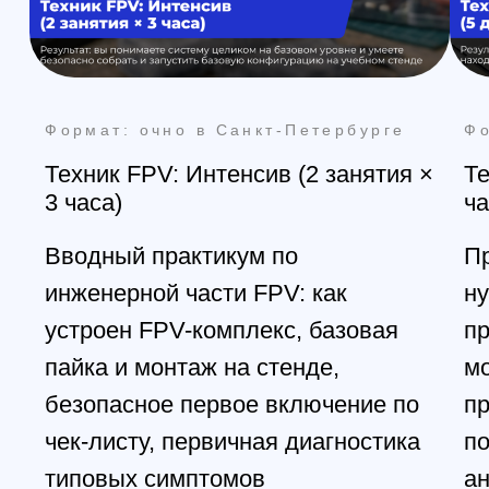
+7 (499) 408-47-42
Москва
Остались вопросы?
Закажите обратный
звонок
Мы свяжемся с вами в самое
ближайшее время
Заказать звонок
All right reserved. ИП Ситников С.Е., 2026
ОГРНИП 1325420500033571
Политика конфиденциальности