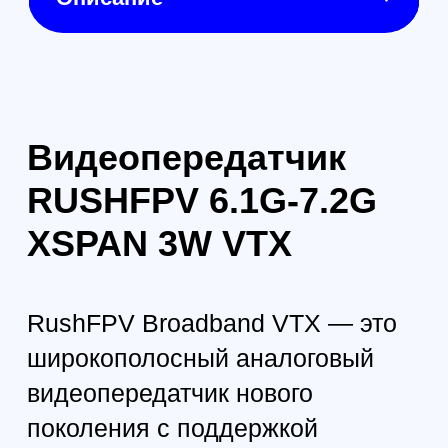
Мощность: до 3 Вт с
возможностью
многоуровневой настройки
Активное охлаждение:
встроенный центробежный
вентилятор
Корпус: алюминиевый
сплав с трехслойной
конструкцией
ФАПЧ-схема: цифровая, с
чиповой интеграцией для
стабильности сигнала
Полосовой фильтр: снижает
гармонические помехи и
минимизирует воздействие
на GPS/ГНСС
Применение: