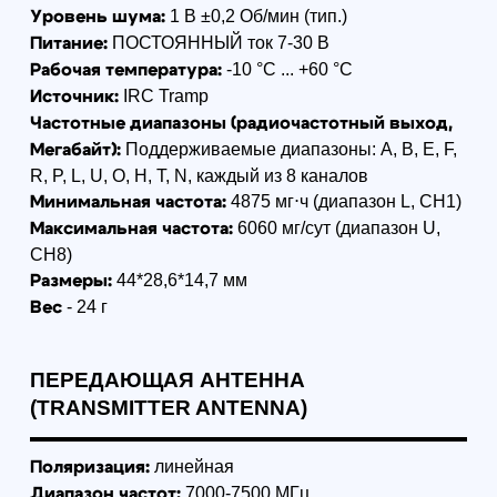
Формат: очно в Санкт-Петербурге /
Формат: очно СПб
онлайн
Профессиональны
Специалист по эксплуатации
пилотирования БП
БАС (≤30 кг) - 256 академических
28 ак. часов
часов