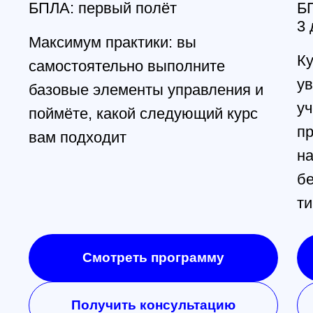
Москва
+7 (499) 408-47-42
manager@skyindustry.ru
ул.Малахитовая, 7, м.
Ростокино
Главная
Обучение
Магазин
Производство
Контакты
Ежедневно, 9:30 - 22:00