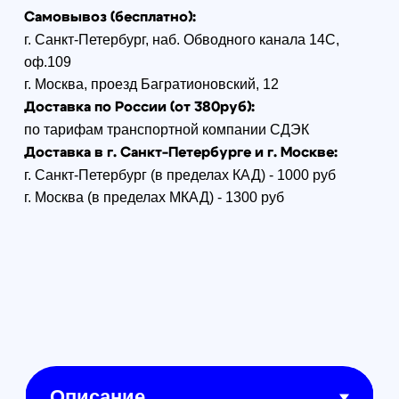
XSPAN 3W VTX
RushFPV Broadband VTX — это
широкополосный аналоговый
видеопередатчик нового
поколения с поддержкой
диапазона 6.1-7.2 ГГц,
мощностью до 3 Вт и встроенной
системой активного охлаждения.
Подходит для дальних FPV-
полетов и работы на
расширенных частотах.
Основные особенности:
Диапазон частот: от 6.1 ГГц
до 7.2 ГГц