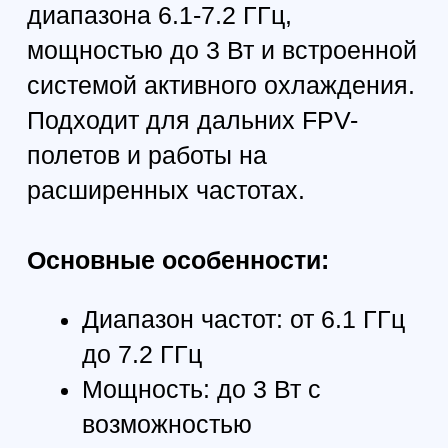
Дальние FPV-полеты:
благодаря высокой
мощности и широкому
диапазону частот
Высокоскоростные
видеосистемы: стабильная
передача сигнала на
больших расстояниях
Многоуровневая настройка
мощности: оптимизация под
конкретные условия полета
Преимущества:
Широкополосная система с
PLL-чипами и усилителями
Поддержка диапазонов 5.8
ГГц и расширенных 6.1 -7.2