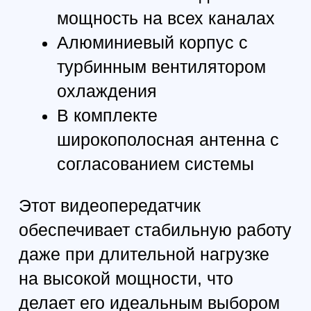
±100 кГц (тип.)
Стабильность частоты:
±200 кГц (тип.)
Точность частоты:
>70 дБ (при +3
Соотношение сигнал/шум (S/N):
мгц)
SMA, 50 Ом
Входное напряжение:
1 В ±0,2 Об/мин (тип.)
Уровень шума:
ПОСТОЯННЫЙ ток 7-30 В
Питание:
-10 °C ... +60 °C
Рабочая температура:
IRC Tramp
Источник:
Частотные диапазоны (радиочастотный выход,
Поддерживаемые диапазоны: A, B, E, F,
Мегабайт):
R, P, L, U, O, H, T, N, каждый из 8 каналов
4875 мг⋅ч (диапазон L, CH1)
Минимальная частота:
6060 мг/сут (диапазон U,
Максимальная частота:
CH8)
44*28,6*14,7 мм
Размеры:
- 24 г
Вес
ПЕРЕДАЮЩАЯ АНТЕННА
(TRANSMITTER ANTENNA)
линейная
Поляризация:
7000-7500 МГц
Диапазон частот:
до 6,3 дБи (макс.)
Коэффициент усиления: