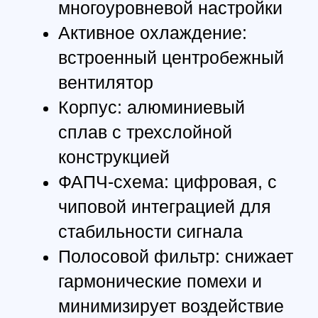
ГГц каналов
Калибровка мощности и
термотестирование каждого
устройства
Стабильная выходная
мощность на всех каналах
Алюминиевый корпус с
турбинным вентилятором
охлаждения
В комплекте
широкополосная антенна с
согласованием системы
Этот видеопередатчик
обеспечивает стабильную работу
даже при длительной нагрузке
на высокой мощности, что
делает его идеальным выбором