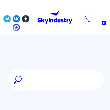
0
Главная
»
Магазин
»
FPV оборудование
»
Видео-передатчики, видео-
приемники, антенны
»