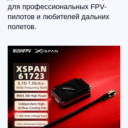
≤ 1,5
КСВ (VSWR):
регулируемая
Диаграмма направленности:
(всенаправленная)
RG402
Кабель:
SМА Маlе
Разъём:
50 Ом
Импеданс:
150 мм.
Общая длина антенны:
23 мм
Высота крепежа:
7.5 мм
Ширина монтажного основания:
9 г
Вес:
Управление:
Настройка одной кнопкой
RGВ-индикация режимов
Управление через полётный контроллер по
протоколу IRС Тrаmр
КОМПЛЕКТАЦИЯ