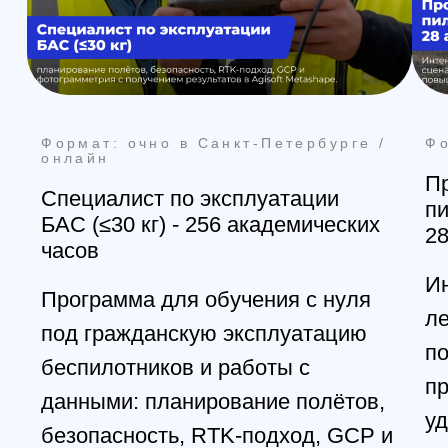
Формат: очно в Санкт-Петербурге
3D-моделирование и 3D-печать:
практический курс за 3 дня
Курс для тех, кто хочет научиться
готовить модель под печать и
получать предсказуемый
результат на на FDM-принтере: от
идеи и модели — до готовой
детали
Смотреть программу
Получить консультацию