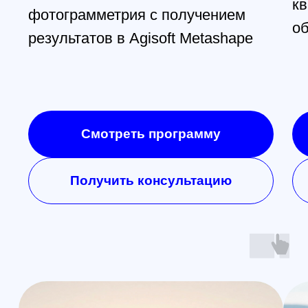
@skyindustry
Cвежие обзоры, крутые посты
и видео известных пилотов,
FPV в массы!
Открыть телеграмм
Открыть MAX