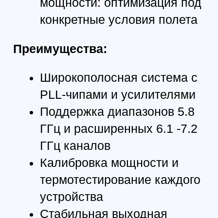
ВИДЕОПЕРЕДАТЧИК 4 ВТ С
ЧАСТОТОЙ 6,1 ГГЦ-7,2 ГГЦ
12 (полос)
Количество частотных диапазонов:
6100-7200 MГц
Диапaзон чaстoт:
3 Вт
Пиковая мощность:
64 каналов
Количество каналов:
FM
Тип музыки:
PLL
Управление частью: