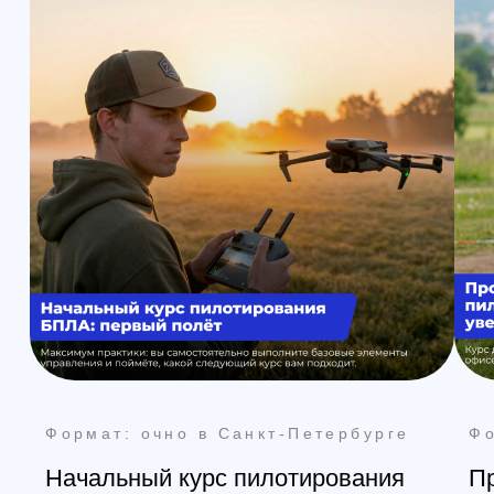
Наши контакты
Познакомимся с вами лично и
ответим на все вопросы
Санкт-Петербург
+7 (812) 648-47-42
manager@skyindustry.ru
наб. Обводного канала, 14,
корп.4, оф.109, м. Пл.
Александра Невского