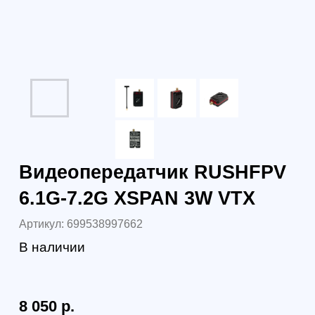
В наличии
8 050
р.
7 084
р.
7 934 р.
юр. лица без НДС
9 351 р.
юр. лица с НДС 22%
В корзину
Самовывоз (бесплатно):
г. Санкт-Петербург, наб. Обводного канала 14С,