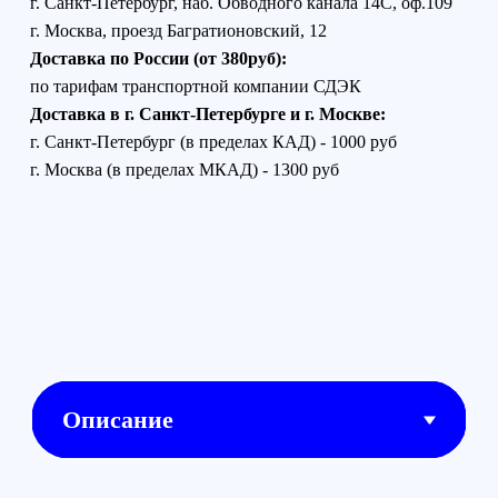
Зарядный хаб DJI
Air 3 Battery
Charging Hub
Концентратор для зарядки
аккумуляторов поддерживает новую
функцию накопления энергии,
которая может передавать
оставшуюся мощность от нескольких
аккумуляторов к аккумулятору с
наибольшим оставшимся зарядом.
При подключении к назначенному
зарядному устройству концентратор
для зарядки аккумуляторов может
расширить интерфейс зарядки до
трех и повысить эффективность за
счет последовательной зарядки
аккумуляторов в соответствии с их