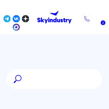
0
Главная
»
DJI Air 3 и DJI Air 3S
»
Зарядный хаб DJI Air 3