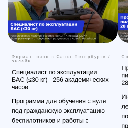
Формат: очно в Санкт-Петербурге
Формат: очно в Са
Техник FPV: Интенсив (2 занятия ×
Техник FPV: Станд
3 часа)
часов)
Вводный практикум по
Практический курс
инженерной части FPV: как
нужна стабильная
устроен FPV-комплекс, базовая
предсказуемая тех