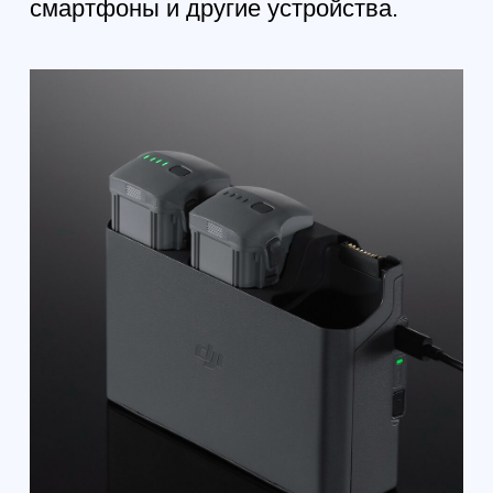
Вт
Портативное зарядное устройство DJI 65 Вт
Автомобильное зарядное устройство DJI 65
Вт
В КОМПЛЕКТЕ
Концентратор для зарядки аккумулятора × 1
ВРЕМЯ ЗАРЯДКИ
С адаптером питания DJI USB-C мощностью
100 Вт: прибл. 60 минут (для каждой батареи)
С портативным зарядным устройством DJI
65 Вт: прибл. 80 минут (для каждой батареи)
С автомобильным зарядным устройством
DJI 65 Вт: прибл. 80 минут (для каждой
батареи)