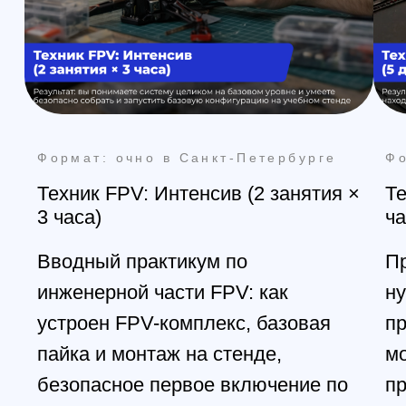
+7 (812) 648-47-42
manager@skyindustry.ru
наб. Обводного канала, 14,
корп.4, оф.109, м. Пл.
Александра Невского
Москва
+7 (499) 408-47-42
manager@skyindustry.ru
ул.Малахитовая, 7, м.
Ростокино
Ежедневно, 9:30 - 22:00