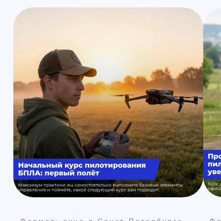
Формат: очно в Санкт-Петербурге
3D-моделирование и 3D-печать:
практический курс за 3 дня
Курс для тех, кто хочет научиться
готовить модель под печать и
получать предсказуемый
результат на на FDM-принтере: от
идеи и модели — до готовой
детали