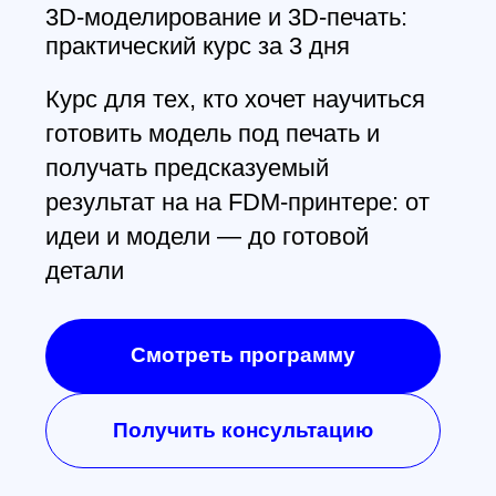
Заказать звонок
All right reserved. ИП Ситников С.Е., 2026
ОГРНИП 1325420500033571
Политика конфиденциальности