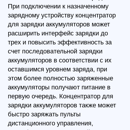
ХАРАКТЕРИСТИКИ
Рабочая температура:
от 5° до 40° C (от 41° до
104° F)
Вход:
5-20 В, макс. 5 А
Выходная мощность:
82 Вт (при использовании в
качестве повербанка)
СОВМЕСТИМОСТЬ
Интеллектуальная летная батарея DJI Air 3
Адаптер питания DJI USB-C мощностью 100