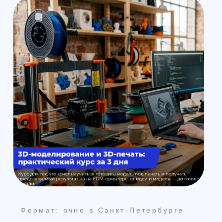
Доставка и оплата из интернет-
магазина
Условия возврата товара
+7 (812) 648-47-42
Санкт-Петербург
+7 (499) 408-47-42
Москва
Остались вопросы?
Закажите обратный
звонок
Мы свяжемся с вами в самое
ближайшее время