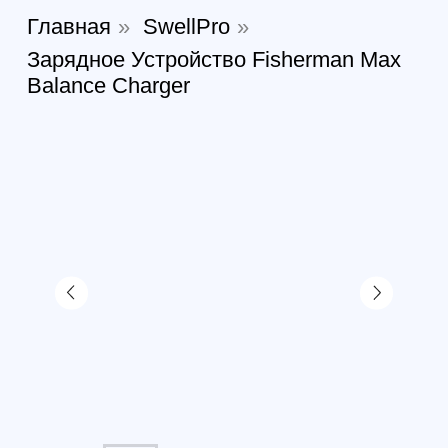
Зарядное Устройство
Fisherman Max Balance
Charger
Артикул:
893785372341
Нет в наличии